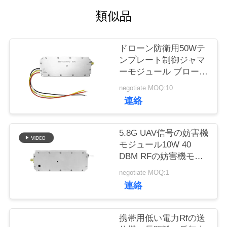
質
類似品
管
理
ドローン防衛用50Wテ
ンプレート制御ジャマ
ーモジュール ブロード
私
バンド 433MHZ 1.2G
negotiate MOQ:10
2.4G 5.2G
達
連絡
に
5.8G UAV信号の妨害機
連
モジュール10W 40
DBM RFの妨害機モジ
絡
ュールはカスタマイズ
negotiate MOQ:1
した
し
連絡
な
携帯用低い電力Rfの送
さ