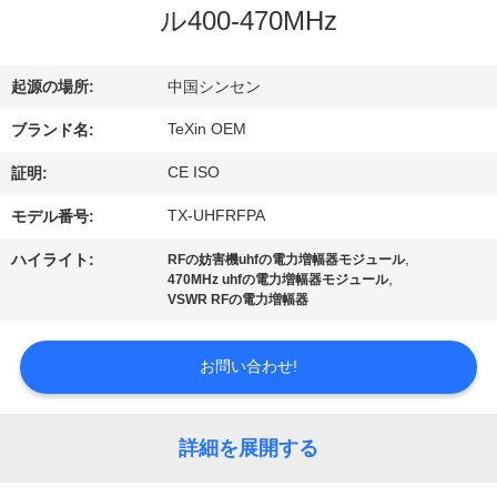
達
ル400-470MHz
に
つ
起源の場所:
中国シンセン
い
TeXin OEM
ブランド名:
て
CE ISO
証明:
TX-UHFRFPA
モデル番号:
工
,
ハイライト:
RFの妨害機uhfの電力増幅器モジュール
,
470MHz uhfの電力増幅器モジュール
場
VSWR RFの電力増幅器
旅
お問い合わせ!
行
詳細を展開する
品