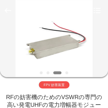
ー
ル
supplier.
Copyright
©
2019
-
2026
家
Amplifier
module.
All
Rights
Reserved.
プ
ロ
ダ
ク
ト
FPV 妨害装置
RFの妨害機のためのVSWRの専門の
私
高い発電UHFの電力増幅器モジュー