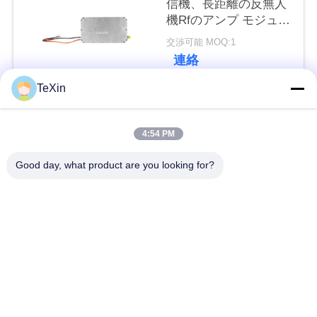
信機、長距離の反無人
い
機Rfのアンプ モジュー
ル
交渉可能 MOQ:1
連絡
ニ
TeXin
ュ
人気カテゴリ
すべて
ー
4:54 PM
ス
シグナルジャマーモ
ドローン・ジャマ
Good day, what product are you looking for?
ジュール
ー・モジュール
ブ
FPV 妨害装置
rfの電力増幅器
ロ
グ
広帯域電力増幅器
一方向アンプ
双方向アンプ
ドローン信号妨害器
引