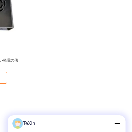
い発電の供
TeXin