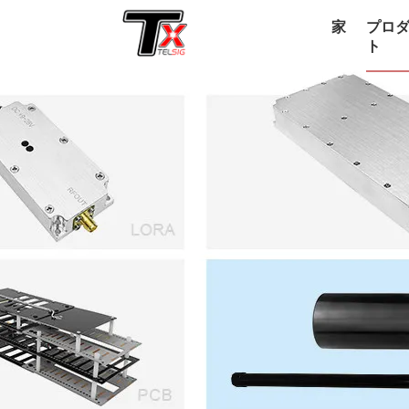
家
プロ
ト