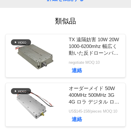
品
類似品
質
TX 遠隔妨害 10W 20W
管
1000-6200mhz 幅広く
動いた反ドローンパワ
理
ーアンプ モジュール
negotiate MOQ:10
政府用
連絡
私
オーダーメイド 50W
達
400MHz 500MHz 3G
に
4G ロラ デジタル ロン
グレンジ RF 増幅器 ア
US$145-158/pieces MOQ:10
連
ンチ ドローン モジュ
連絡
ール ジャマー システ
絡
ム