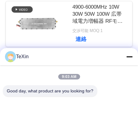
4900-6000MHz 10W
し
30W 50W 100W 広帯
域電力増幅器 RFモジ
な
ュール
交渉可能 MOQ:1
さ
連絡
い
TeXin
人気カテゴリ
すべて
ニ
9:03 AM
ュ
シグナルジャマーモ
ドローン・ジャマ
Good day, what product are you looking for?
ジュール
ー・モジュール
ー
FPV 妨害装置
rfの電力増幅器
ス
広帯域電力増幅器
一方向アンプ