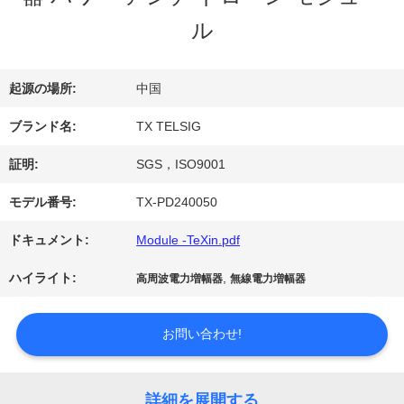
ル
達
に
起源の場所:
中国
つ
ブランド名:
TX TELSIG
い
証明:
SGS，ISO9001
て
モデル番号:
TX-PD240050
ドキュメント:
Module -TeXin.pdf
工
ハイライト:
,
高周波電力増幅器
無線電力増幅器
場
お問い合わせ!
旅
行
詳細を展開する