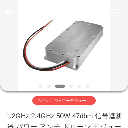
ー
ル
supplier.
Copyright
©
2019
家
-
2026
Amplifier
module.
プ
All
Rights
Reserved.
ロ
ダ
ク
シグナルジャマーモジュール
ト
1.2GHz 2.4GHz 50W 47dbm 信号遮断
私
器 パワー アンチ ドローン モジュー