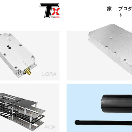
家
プロ
ト