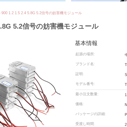
900 1.2 1.5 2.4 5.8G 5.2信号の妨害機モジュール
2.4 5.8G 5.2信号の妨害機モジュール
基本情報
起源の場所:
ブランド名:
T
証明:
S
モデル番号:
T
最小注文数量:
1
価格:
N
パッケージの詳細:
受渡し時間: