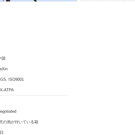
中国
eXin
GS, ISO9001
X-ATPA
egotiated
PEの泡が付いている箱
2日