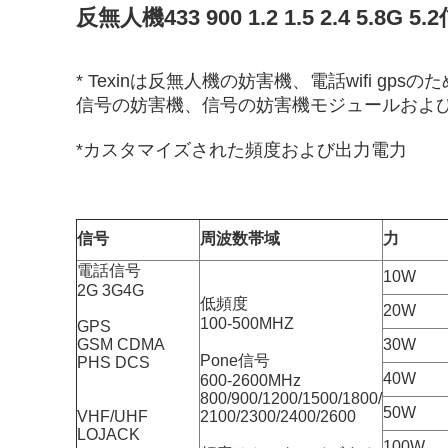
反無人機433 900 1.2 1.5 2.4 5.
* Texinは反無人機の妨害機、電話wifi g
信号の妨害機、信号の妨害機モジュールおよ
*カスタマイズされた頻度および出力電力
信号
周波数帯域
力
電話信号
10W
2G 3G4G
低頻度
20W
100-500MHZ
GPS
GSM CDMA
30W
Pone信号
PHS DCS
40W
600-2600MHz
800/900/1200/1500/1800/
50W
VHF/UHF
2100/2300/2400/2600
LOJACK
100W