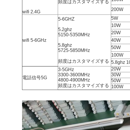
頻度はカスタマイズする
200W
wifi 2.4G
5W
5-6GHZ
10W
5.2ghz
20W
5150-5350MHz
wifi 5-6GHz
40W
5.8ghz
50W
5725-5850MHz
100W
頻度はカスタマイズする
5.8gh
20W
3-5GHz
3300-3600MHz
30W
電話信号5G
4800-4900MHz
50W
頻度はカスタマイズする
100W