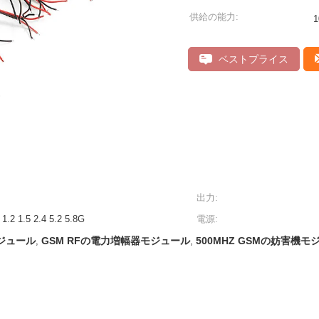
供給の能力:
1
ベストプライス
出力:
1.5 2.4 5.2 5.8G
電源:
モジュール
GSM RFの電力増幅器モジュール
500MHZ GSMの妨害機モ
,
,