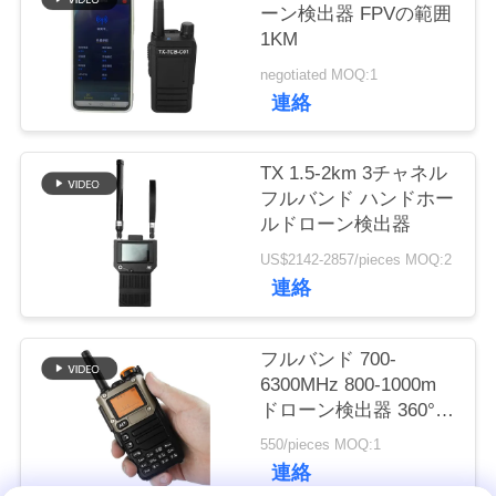
質
ーン検出器 FPVの範囲
1KM
管
negotiated MOQ:1
理
連絡
私
TX 1.5-2km 3チャネル
フルバンド ハンドホー
達
ルドローン検出器
に
US$2142-2857/pieces MOQ:2
連絡
連
絡
フルバンド 700-
6300MHz 800-1000m
し
ドローン検出器 360°
ジャミング範囲のセキ
な
550/pieces MOQ:1
ュリティ保護
連絡
さ