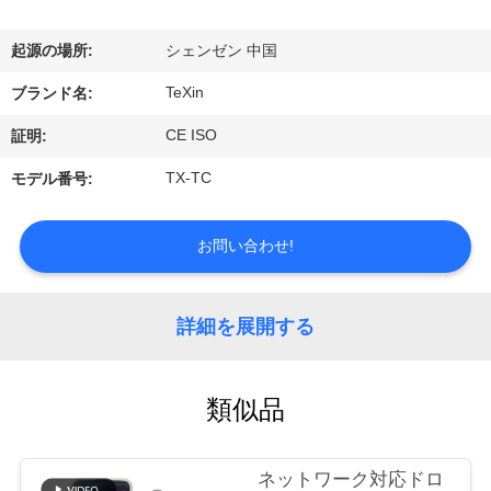
達
に
起源の場所:
シェンゼン 中国
つ
TeXin
ブランド名:
い
CE ISO
証明:
て
TX-TC
モデル番号:
工
お問い合わせ!
場
詳細を展開する
旅
行
類似品
品
ネットワーク対応ドロ