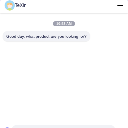
TeXin
い
人気カテゴリ
すべて
10:53 AM
ニ
シグナルジャマーモ
ドローン・ジャマ
Good day, what product are you looking for?
ュ
ジュール
ー・モジュール
ー
FPV 妨害装置
rfの電力増幅器
ス
広帯域電力増幅器
一方向アンプ
ブ
ロ
双方向アンプ
ドローン信号妨害器
グ
予約購読して下
引