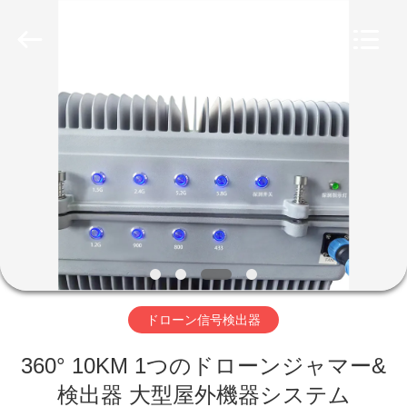
ー
ル
supplier.
Copyright
©
2019
-
2026
家
Amplifier
module.
All
Rights
Reserved.
プ
ロ
ダ
ク
ト
ドローン信号検出器
360° 10KM 1つのドローンジャマー&
私
検出器 大型屋外機器システム