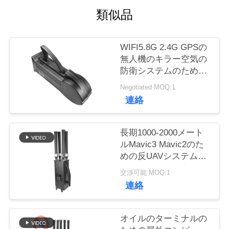
質
類似品
管
理
WIFI5.8G 2.4G GPSの
無人機のキラー空気の
防衛システムのための
私
空気UAVの反対の障害
Negotiated MOQ:1
物
連絡
達
に
長期1000-2000メート
連
ルMavic3 Mavic2のた
めの反UAVシステム
絡
UAV無人機の妨害機
交渉可能 MOQ:1
し
連絡
な
オイルのターミナルの
さ