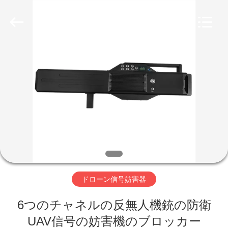
ー
ル
supplier.
Copyright
©
2019
-
2026
家
Amplifier
module.
All
Rights
Reserved.
プ
ロ
ダ
ク
ト
ドローン信号妨害器
6つのチャネルの反無人機銃の防衛
私
UAV信号の妨害機のブロッカー