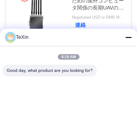
ための屋外コンピュー
タ関係の長期UAVの無
い
人機信号の妨害機のブ
Negotiated USD or RMB MOQ:1
ロッカー
連絡
ニ
TeXin
ュ
人気カテゴリ
すべて
ー
8:19 AM
ス
シグナルジャマーモ
ドローン・ジャマ
Good day, what product are you looking for?
ジュール
ー・モジュール
ブ
FPV 妨害装置
rfの電力増幅器
ロ
グ
広帯域電力増幅器
一方向アンプ
双方向アンプ
ドローン信号妨害器
引