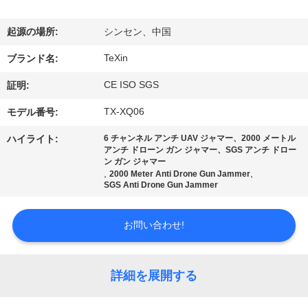
達
に
起源の場所:
シンセン、中国
つ
TeXin
ブランド名:
い
CE ISO SGS
証明:
て
TX-XQ06
モデル番号:
ハイライト:
6 チャンネル アンチ UAV ジャマー、2000 メートル
アンチ ドローン ガン ジャマー、SGS アンチ ドロー
工
ン ガン ジャマー
,
,
2000 Meter Anti Drone Gun Jammer
場
SGS Anti Drone Gun Jammer
旅
お問い合わせ!
行
詳細を展開する
品