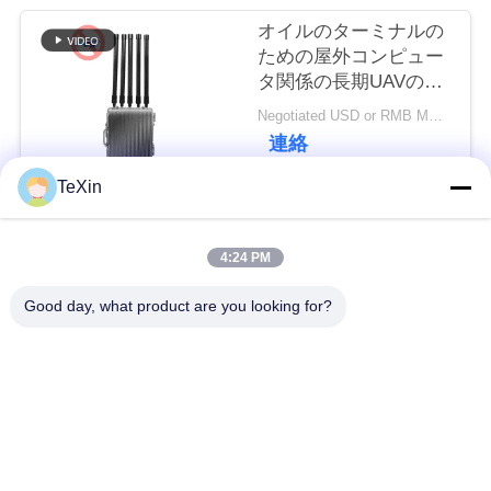
い
オイルのターミナルの
ための屋外コンピュー
タ関係の長期UAVの無
人機信号の妨害機のブ
ニ
Negotiated USD or RMB MOQ:1
ロッカー
連絡
ュ
TeXin
ー
人気カテゴリ
すべて
ス
4:24 PM
シグナルジャマーモ
ドローン・ジャマ
Good day, what product are you looking for?
ブ
ジュール
ー・モジュール
ロ
FPV 妨害装置
rfの電力増幅器
グ
広帯域電力増幅器
一方向アンプ
引