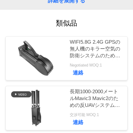
詳細を展開する
質
管
類似品
理
WIFI5.8G 2.4G GPSの
私
無人機のキラー空気の
防衛システムのための
達
空気UAVの反対の障害
Negotiated MOQ:1
物
に
連絡
連
長期1000-2000メート
絡
ルMavic3 Mavic2のた
めの反UAVシステム
し
UAV無人機の妨害機
交渉可能 MOQ:1
な
連絡
さ