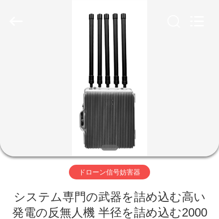
ー
ル
supplier.
Copyright
©
2019
-
2026
家
Amplifier
module.
All
Rights
Reserved.
プ
ロ
ダ
ク
ト
ドローン信号妨害器
システム専門の武器を詰め込む高い
私
発電の反無人機 半径を詰め込む2000