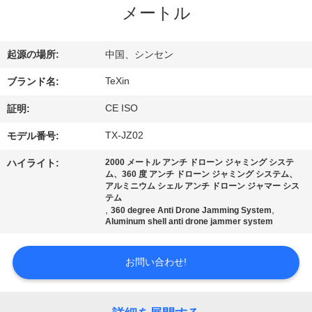
達
メートル
に
つ
起源の場所:
中国、シンセン
い
TeXin
ブランド名:
て
CE ISO
証明:
TX-JZ02
モデル番号:
工
ハイライト:
2000 メートル アンチ ドローン ジャミング システ
ム、360 度 アンチ ドローン ジャミング システム、
場
アルミニウム シェル アンチ ドローン ジャマー シス
テム
,
,
旅
360 degree Anti Drone Jamming System
Aluminum shell anti drone jammer system
行
お問い合わせ!
品