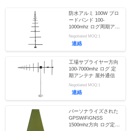
質
管
防水アルミ 100W ブロ
ードバンド 100-
理
1000mhz ログ周期アン
テナ
Negotiated MOQ:1
連絡
私
達
工場サプライヤー方向
に
100-7000mhz ログ 定
期アンテナ 屋外通信
連
Negotiated MOQ:1
絡
連絡
し
パーソナライズされた
な
GPSWiFiGNSS
1500mhz方向 ログ定期
さ