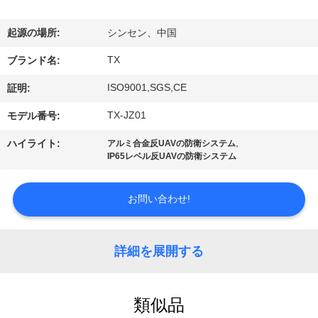
達
に
起源の場所:
シンセン、中国
つ
TX
ブランド名:
い
ISO9001,SGS,CE
証明:
て
TX-JZ01
モデル番号:
,
ハイライト:
アルミ合金反UAVの防衛システム
IP65レベル反UAVの防衛システム
工
場
お問い合わせ!
旅
行
詳細を展開する
品
類似品