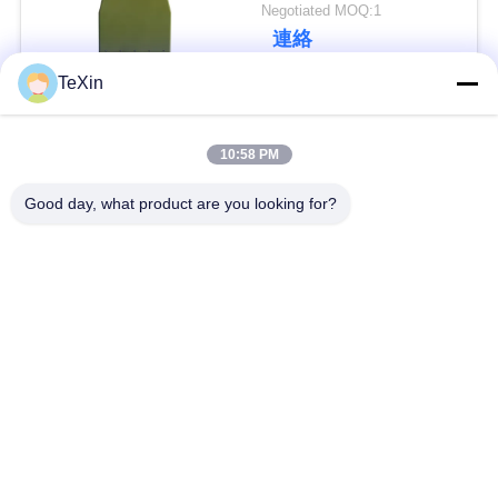
アンテナ
Negotiated MOQ:1
い
連絡
TeXin
ニ
人気カテゴリ
すべて
ュ
10:58 PM
ー
シグナルジャマーモ
ドローン・ジャマ
Good day, what product are you looking for?
ジュール
ー・モジュール
ス
FPV 妨害装置
rfの電力増幅器
ブ
広帯域電力増幅器
一方向アンプ
ロ
グ
双方向アンプ
ドローン信号妨害器
引