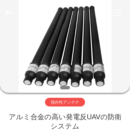
ー
ル
supplier.
Copyright
©
2019
-
2026
家
Amplifier
module.
All
Rights
Reserved.
プ
ロ
ダ
ク
ト
指向性アンテナ
アルミ合金の高い発電反UAVの防衛
私
システム