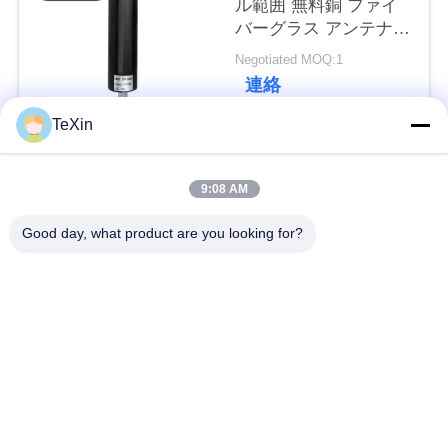
ル範囲 無料銅 ファイ
い
バーグラス アンテナ
ドローン防衛
Negotiated MOQ:1
連絡
ニ
TeXin
ュ
人気カテゴリ
すべて
ー
9:08 AM
ス
シグナルジャマーモ
ドローン・ジャマ
Good day, what product are you looking for?
ジュール
ー・モジュール
ブ
FPV 妨害装置
rfの電力増幅器
ロ
グ
広帯域電力増幅器
一方向アンプ
双方向アンプ
ドローン信号妨害器
引