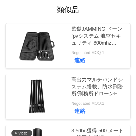
質
類似品
管
理
監獄JAMMING ドーン
fpvシステム 航空セキ
ュリティ 800mhz
私
900mhz 1200mhz
Negotiated MOQ:1
2400mhz
達
連絡
に
高出力マルチバンドシ
連
ステム搭載、防水刑務
所/刑務所ドローンFPV
絡
ジャマー
Negotiated MOQ:1
し
連絡
な
3.5dbi 獲得 500 メート
さ