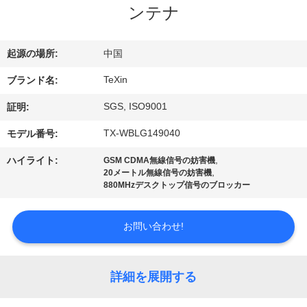
達
ンテナ
に
つ
起源の場所:
中国
い
TeXin
ブランド名:
て
SGS, ISO9001
証明:
TX-WBLG149040
モデル番号:
工
,
ハイライト:
GSM CDMA無線信号の妨害機
,
20メートル無線信号の妨害機
場
880MHzデスクトップ信号のブロッカー
旅
お問い合わせ!
行
詳細を展開する
品