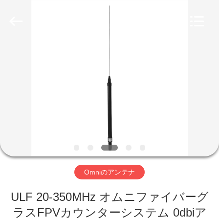
ー
ル
supplier.
Copyright
©
2019
-
2026
家
Amplifier
module.
All
Rights
Reserved.
プ
ロ
ダ
ク
ト
Omniのアンテナ
ULF 20-350MHz オムニファイバーグ
私
ラスFPVカウンターシステム 0dbiア