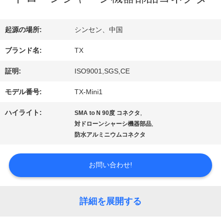
達
起源の場所:
シンセン、中国
に
ブランド名:
TX
つ
証明:
ISO9001,SGS,CE
い
モデル番号:
TX-Mini1
て
ハイライト:
,
SMA to N 90度 コネクタ
,
対ドローンシャーシ機器部品
防水アルミニウムコネクタ
工
場
お問い合わせ!
旅
詳細を展開する
行