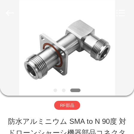
ー
ル
supplier.
Copyright
©
2019
家
-
2026
Amplifier
module.
プ
All
Rights
Reserved.
ロ
ダ
ク
RF部品
ト
防水アルミニウム SMA to N 90度 対
私
ドローンシャーシ機器部品コネクタ