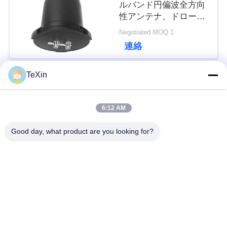
ルバンド円偏波全方向
性アンテナ、ドローン
し
監視および対策用の
Negotiated MOQ:1
360° 防水マッシュルー
な
連絡
ム アンテナ ブースタ
ー
さ
TeXin
い
人気カテゴリ
すべて
6:12 AM
ニ
シグナルジャマーモ
ドローン・ジャマ
Good day, what product are you looking for?
ジュール
ー・モジュール
ュ
ー
FPV 妨害装置
rfの電力増幅器
ス
広帯域電力増幅器
一方向アンプ