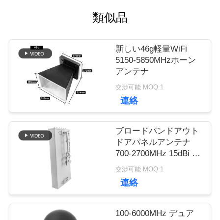
類似品
品
質
新しい46g軽量WiFi
5150-5850MHzホーン
管
アンテナ
交渉可能 MOQ:1
理
連絡
私
ブロードバンドアウト
ドアパネルアンテナ
達
700-2700MHz 15dBi 高
幅50Ω 100W セルラー
交渉可能 MOQ:1
に
ネットワーク信号ブー
連絡
スター受信機のための
連
風性アンテナ
100-6000MHz デュア
絡