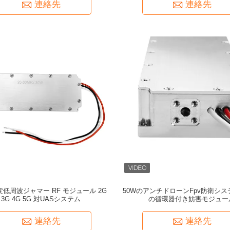
連絡先
連絡先
可変低周波ジャマー RF モジュール 2G
50WのアンチドローンFpv防衛シ
3G 4G 5G 対UASシステム
の循環器付き妨害モジュー
連絡先
連絡先