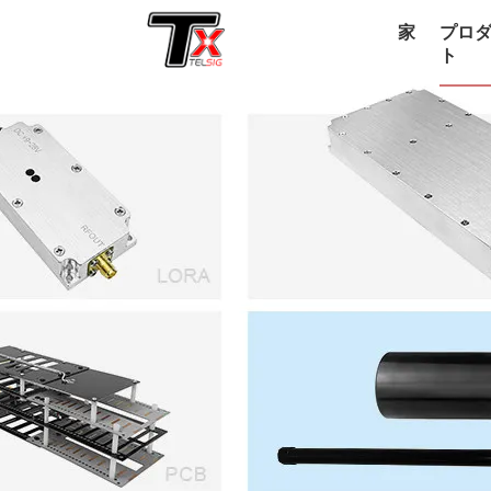
家
プロ
ト