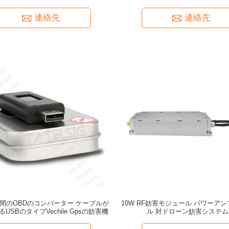
連絡先
連絡先
時間のOBDのコンバーター ケーブルが
10W RF妨害モジュール パワーア
USBのタイプVechile Gpsの妨害機
ル 対ドローン妨害システム