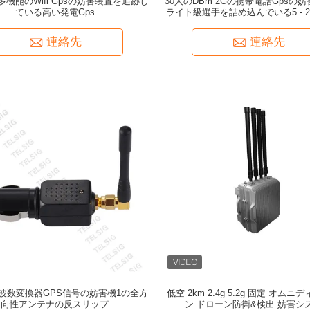
機能のWifi Gpsの妨害装置を追跡し
30人のDBm 2Gの携帯電話Gpsの
ている高い発電Gps
ライト級選手を詰め込んでいる5 - 
Gps
連絡先
連絡先
波数変換器GPS信号の妨害機1の全方
低空 2km 2.4g 5.2g 固定 オム
向性アンテナの反スリップ
ン ドローン防衛&検出 妨害シ