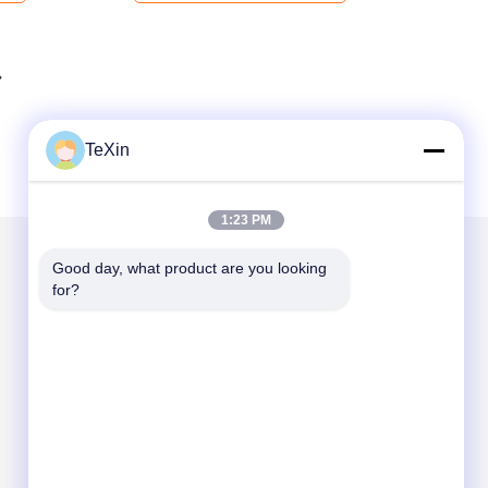
TeXin
1:23 PM
Good day, what product are you looking 
メールでお問い合わせ
for?