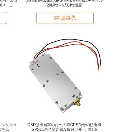
妨害機、装置
車/車の携帯電話GPS信号の妨害機8チャネル
20メートル
20Mhz - 6.5Ghz頻度
連絡先
ニディレクショ
OBDは抵当車のための車GPS信号の妨害機
ステム
GPSL1の頻度容易な取付けを形づける