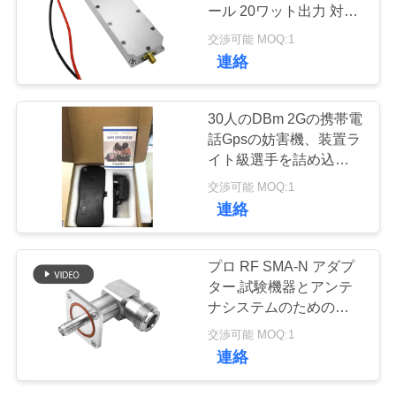
質
ール 20ワット出力 対ド
ローンRFモジュール
管
交渉可能 MOQ:1
連絡
理
30人のDBm 2Gの携帯電
私
話Gpsの妨害機、装置ラ
イト級選手を詰め込んで
達
いる5 - 20メートルGps
交渉可能 MOQ:1
に
連絡
連
プロ RF SMA-N アダプ
絡
ター,試験機器とアンテ
ナシステムのための安定
し
接続
交渉可能 MOQ:1
な
連絡
さ