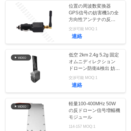
位置の周波数変換器
い
GPS信号の妨害機1の全
方向性アンテナの反スリ
ップ
ニ
交渉可能 MOQ:1
連絡
ュ
ー
低空 2km 2.4g 5.2g 固定
オムニディレクション
ス
ドローン防衛&検出 妨害
システム
交渉可能 MOQ:1
ブ
連絡
ロ
軽量100-400MHz 50W
グ
の反ドローン信号増幅機
モジュール
114-157 MOQ:1
引