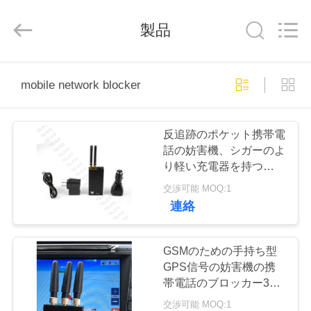
ー
ル
supplier.
製品
Copyright
©
2019
-
2026
家
Amplifier
mobile network blocker
module.
All
Rights
Reserved.
プ
反追跡のポケット携帯電
ロ
話の妨害機、シガーのよ
り軽い充電器を持つ車
ダ
Gpsのブロッカー
交渉可能 MOQ:1
ク
連絡
ト
GSMのための手持ち型
GPS信号の妨害機の携
私
帯電話のブロッカー3ア
ンテナ耐久財
交渉可能 MOQ:1