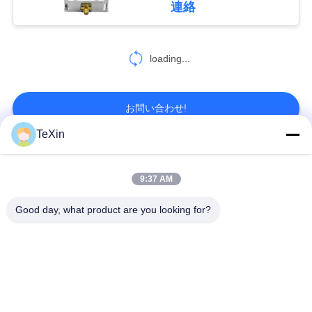
連絡
用
を
loading...
要
求
お問い合わせ!
し
TeXin
な
人気カテゴリ
すべて
9:37 AM
さ
シグナルジャマーモ
ドローン・ジャマ
Good day, what product are you looking for?
い
ジュール
ー・モジュール
地
FPV 妨害装置
rfの電力増幅器
図
広帯域電力増幅器
一方向アンプ