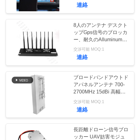
達
連絡
に
つ
8人のアンテナ デスクト
ップGps信号のブロッカ
い
ー、耐久のAlluminumの
合金Gsm Gpsの妨害機
て
交渉可能 MOQ:1
連絡
工
ブロードバンドアウトド
場
アパネルアンテナ 700-
2700MHz 15dBi 高幅
旅
50Ω 100W セルラーネッ
交渉可能 MOQ:1
トワーク信号ブースター
行
連絡
受信機のための風性アン
テナ
品
長距離ドローン信号ブロ
ッカー UAV妨害モジュ